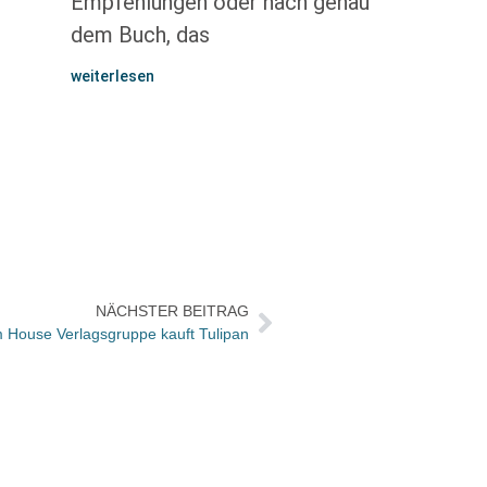
Empfehlungen oder nach genau
dem Buch, das
weiterlesen
NÄCHSTER BEITRAG
House Verlagsgruppe kauft Tulipan
So bin