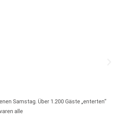
Der Da
Mittel
genen Samstag. Über 1.200 Gäste „enterten“
stattfi
waren alle
Weit