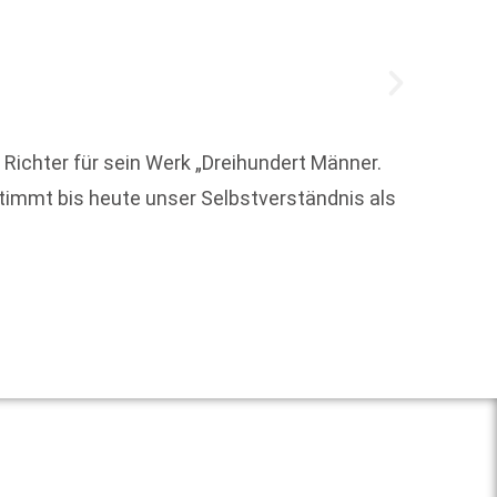
ichter für sein Werk „Dreihundert Männer.
Auch b
timmt bis heute unser Selbstverständnis als
Mehr a
Literat
Weit