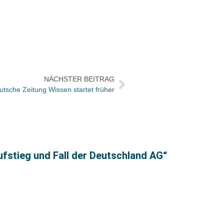
NÄCHSTER BEITRAG
tsche Zeitung Wissen startet früher
Das w
ufstieg und Fall der Deutschland AG“