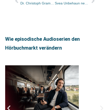
Dr. Christoph Gramzow übernimmt Programmleitung bei Evangelische Verlagsanstalt
Svea Unbehaun neu im Presseteam von Thienemann und Gabriel
Wie episodische Audioserien den
Hörbuchmarkt verändern