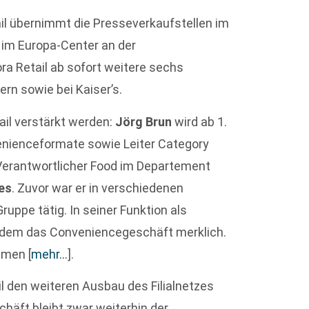
il übernimmt die Presseverkaufstellen im
im Europa-Center an der
ra Retail ab sofort weitere sechs
rn sowie bei Kaiser’s.
ail verstärkt werden:
Jörg Brun
wird ab 1.
enienceformate sowie Leiter Category
 Verantwortlicher Food im Departement
es
. Zuvor war er in verschiedenen
ruppe tätig. In seiner Funktion als
udem das Conveniencegeschäft merklich.
ommen
[
mehr…
]
.
il den weiteren Ausbau des Filialnetzes
häft bleibt zwar weiterhin der