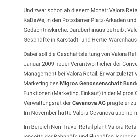
Und zwar schon ab diesem Monat: Valora Reta
KaDeWe, in den Potsdamer Platz-Arkaden und 
Gedächtniskirche. Darüberhinaus betreibt Valo
Geschäfte in Karstadt- und Hertie-Warenhäuse
Dabei soll die Geschäftsleitung von Valora Ret
Januar 2009 neuer Verantwortlicher der Conv
Management bei Valora Retail. Er war zuletzt
Marketing des
Migros Genossenschaft Bund
Funktionen (Marketing, Einkauf) in der Migros G
Verwaltungsrat der
Cevanova AG
prägte er z
Im November hatte Valora Cevanova übern
Im Bereich Non Travel Retail plant Valora Reta
jenseits der Bahnhöfe und Flughäfen. Kerngesc