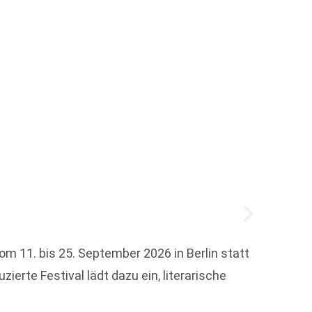
BookB
Der Hö
om 11. bis 25. September 2026 in Berlin statt
(unber
erte Festival lädt dazu ein, literarische
April d