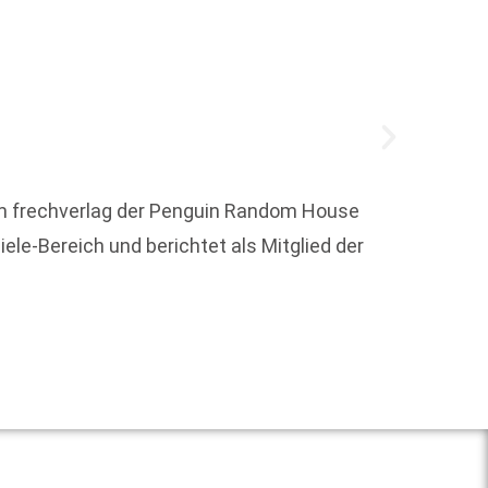
 im frechverlag der Penguin Random House
le-Bereich und berichtet als Mitglied der
Um die
Weit