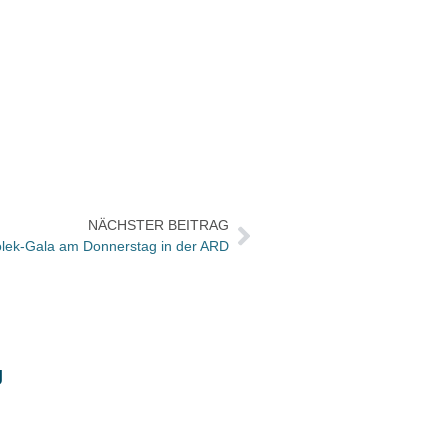
NÄCHSTER BEITRAG
olek-Gala am Donnerstag in der ARD
g
Büche