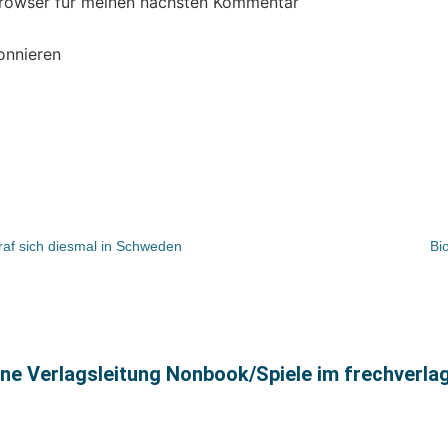
Browser für meinen nächsten Kommentar
onnieren
af sich diesmal in Schweden
Bi
ne Verlagsleitung Nonbook/Spiele im frechverla