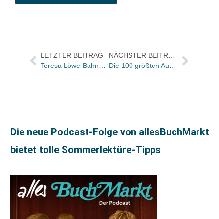
LETZTER BEITRAG
NÄCHSTER BEITRAG
Teresa Löwe-Bahners führt Sachbuch-Lektorat bei Klett-Cotta weiter / Christoph Selzer geht zu Schöningh
Die 100 größten Autoren aller Zeiten
Die neue Podcast-Folge von allesBuchMarkt
bietet tolle Sommerlektüre-Tipps